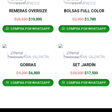
original
actual
original
actual
ESTAMPADOS
ESTAMPADOS
era:
es:
era:
es:
REMERAS OVERSIZE
BOLSAS FULL COLOR
$25,500.
$19,000.
$2,900.
$1,780.
$
25,500
$
19,000
$
2,900
$
1,780
COMPRA POR WHATSAPP
COMPRA POR WHATSAPP
El
El
El
El
precio
precio
precio
precio
¡Oferta!
¡Oferta!
¡Oferta!
¡Oferta!
original
actual
original
actual
ESPECIAL SAN VALENTÍN
ESPECIAL SAN VALENTÍN
era:
es:
era:
es:
GORRAS
SET JARDÍN
$9,200.
$6,800.
$20,500.
$17,500.
$
9,200
$
6,800
$
20,500
$
17,500
COMPRA POR WHATSAPP
COMPRA POR WHATSAPP