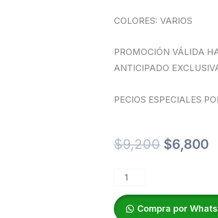
COLORES: VARIOS
PROMOCIÓN VÁLIDA HAS
ANTICIPADO EXCLUSIV
PECIOS ESPECIALES PO
El
E
$
9,200
$
6,800
precio
p
GORRAS
original
a
cantidad
Compra por What
era:
e