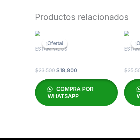
Productos relacionados
El
El
precio
precio
¡Oferta!
¡Oferta!
¡O
¡O
original
actual
ESTAMPADOS
ESTA
era:
es:
COLEGIO I
REME
$23,500.
$18,800.
$
23,500
$
18,800
$
25,5
COMPRA POR
WHATSAPP