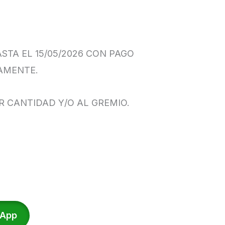
TA EL 15/05/2026 CON PAGO
AMENTE.
R CANTIDAD Y/O AL GREMIO.
l
recio
ctual
sApp
s: