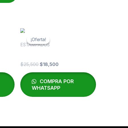
6,800.
El
El
precio
precio
¡Oferta!
¡Oferta!
original
actual
ESTAMPADOS
era:
es:
EGRESADOS 2026
$25,500.
$18,500.
$
25,500
$
18,500
COMPRA POR
WHATSAPP