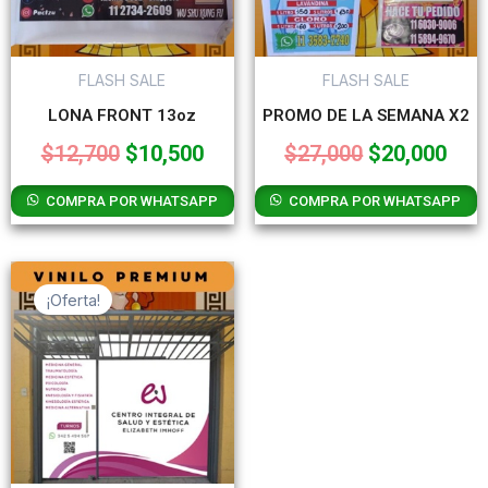
FLASH SALE
FLASH SALE
LONA FRONT 13oz
PROMO DE LA SEMANA X2
$
12,700
$
10,500
$
27,000
$
20,000
COMPRA POR WHATSAPP
COMPRA POR WHATSAPP
El
El
precio
precio
¡Oferta!
original
actual
era:
es:
$29,450.
$24,500.