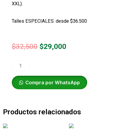
XXL).
Talles ESPECIALES: desde $36.500
El
El
$
32,500
$
29,000
precio
precio
JOGGING
original
actual
cantidad
Compra por WhatsApp
era:
es:
$32,500.
$29,000.
Productos relacionados
El
El
El
El
precio
precio
precio
precio