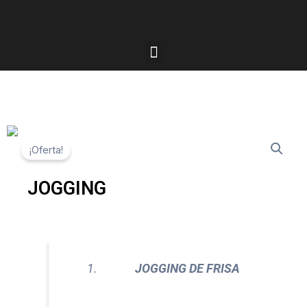
Ir
al
contenido
Menu
¡Oferta!
JOGGING
JOGGING DE FRISA