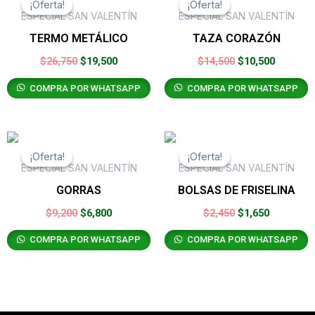
¡Oferta!
¡Oferta!
¡Oferta!
¡Oferta!
original
actual
original
actual
ESPECIAL SAN VALENTÍN
ESPECIAL SAN VALENTÍN
era:
es:
era:
es:
TERMO METÁLICO
TAZA CORAZÓN
$26,750.
$19,500.
$14,500.
$10,500.
$
26,750
$
19,500
$
14,500
$
10,500
COMPRA POR WHATSAPP
COMPRA POR WHATSAPP
El
El
El
El
precio
precio
precio
precio
¡Oferta!
¡Oferta!
¡Oferta!
¡Oferta!
original
actual
original
actual
ESPECIAL SAN VALENTÍN
ESPECIAL SAN VALENTÍN
era:
es:
era:
es:
GORRAS
BOLSAS DE FRISELINA
$9,200.
$6,800.
$2,450.
$1,650.
$
9,200
$
6,800
$
2,450
$
1,650
COMPRA POR WHATSAPP
COMPRA POR WHATSAPP